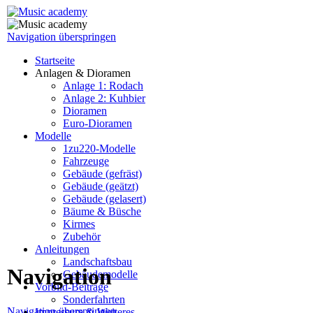
Navigation überspringen
Startseite
Anlagen & Dioramen
Anlage 1: Rodach
Anlage 2: Kuhbier
Dioramen
Euro-Dioramen
Modelle
1zu220-Modelle
Fahrzeuge
Gebäude (gefräst)
Gebäude (geätzt)
Gebäude (gelasert)
Bäume & Büsche
Kirmes
Zubehör
Anleitungen
Landschaftsbau
Navigation
Gebäudemodelle
Vorbild-Beiträge
Sonderfahrten
Navigation überspringen
Impressum & Weiteres