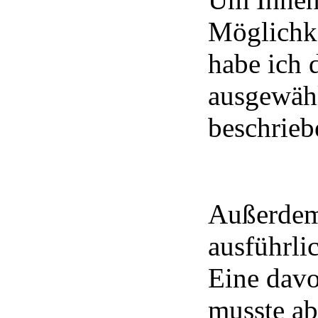
Möglichke
habe ich 
ausgewähl
beschrieb
Außerdem 
ausführli
Eine davo
musste ab