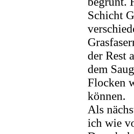
begrünt. 
Schicht 
verschied
Grasfase
der Rest 
dem Saugro
Flocken 
können.
Als nächs
ich wie vo