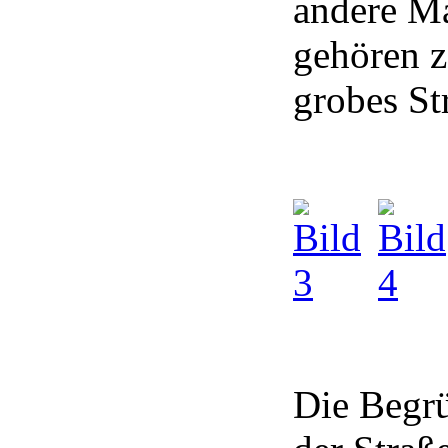
andere Ma
gehören 
grobes St
Die Begrü