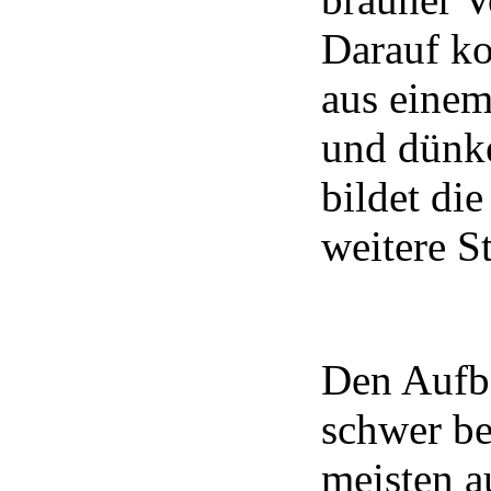
Darauf k
aus einem
und dünke
bildet di
weitere S
Den Aufba
schwer be
meisten au