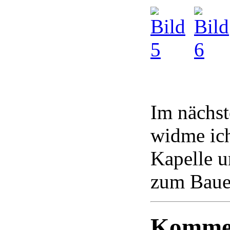
Im nächst
widme ic
Kapelle u
zum Bauer
Komme