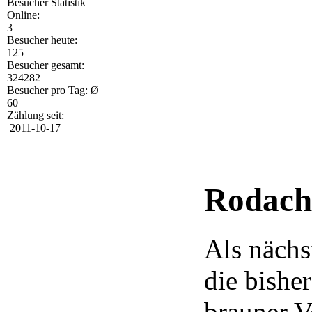
Besucher Statistik
Online:
3
Besucher heute:
125
Besucher gesamt:
324282
Besucher pro Tag: Ø
60
Zählung seit:
2011-10-17
Rodach 
Als nächs
die bishe
brauner V