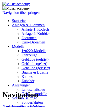
Navigation überspringen
Startseite
Anlagen & Dioramen
Anlage 1: Rodach
Anlage 2: Kuhbier
Dioramen
Euro-Dioramen
Modelle
1zu220-Modelle
Fahrzeuge
Gebäude (gefräst)
Gebäude (geätzt)
Gebäude (gelasert)
Bäume & Büsche
Kirmes
Zubehör
Anleitungen
Landschaftsbau
Navigation
Gebäudemodelle
Vorbild-Beiträge
Sonderfahrten
Navigation überspringen
Impressum & Weiteres