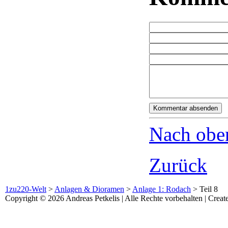
Nach obe
Zurück
1zu220-Welt
>
Anlagen & Dioramen
>
Anlage 1: Rodach
>
Teil 8
Copyright © 2026 Andreas Petkelis | Alle Rechte vorbehalten | Crea