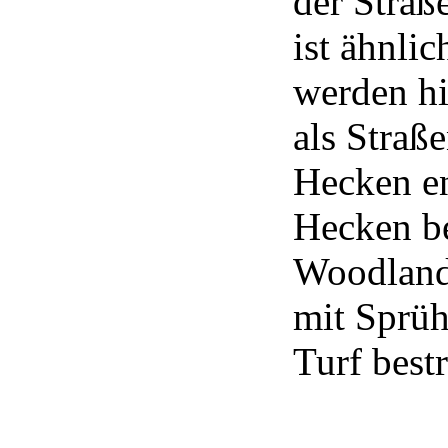
der Straße
ist ähnli
werden hi
als Straß
Hecken en
Hecken be
Woodland
mit Sprüh
Turf best