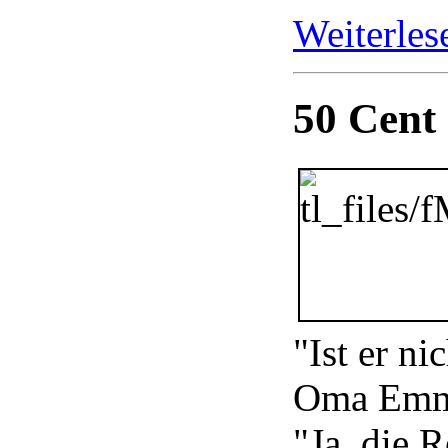
Weiterle
50 Cent
"Ist er n
Oma Emma
"Ja, die 