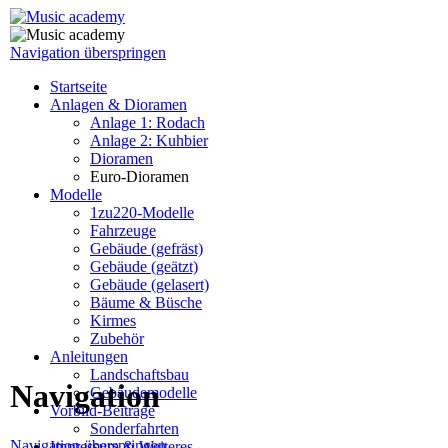
Navigation überspringen
Startseite
Anlagen & Dioramen
Anlage 1: Rodach
Anlage 2: Kuhbier
Dioramen
Euro-Dioramen
Modelle
1zu220-Modelle
Fahrzeuge
Gebäude (gefräst)
Gebäude (geätzt)
Gebäude (gelasert)
Bäume & Büsche
Kirmes
Zubehör
Anleitungen
Landschaftsbau
Navigation
Gebäudemodelle
Vorbild-Beiträge
Sonderfahrten
Navigation überspringen
Impressum & Weiteres