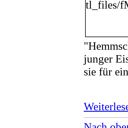
"Hemmschu
junger Ei
sie für ei
Weiterle
Nach obe