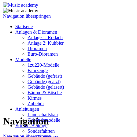
Navigation überspringen
Startseite
Anlagen & Dioramen
Anlage 1: Rodach
Anlage 2: Kuhbier
Dioramen
Euro-Dioramen
Modelle
1zu220-Modelle
Fahrzeuge
Gebäude (gefräst)
Gebäude (geätzt)
Gebäude (gelasert)
Bäume & Büsche
Kirmes
Zubehör
Anleitungen
Landschaftsbau
Navigation
Gebäudemodelle
Vorbild-Beiträge
Sonderfahrten
Navigation überspringen
Impressum & Weiteres