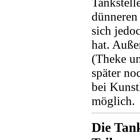
Tankstell
dünneren 
sich jedoc
hat. Auße
(Theke un
später no
bei Kunstl
möglich.
Die Tank