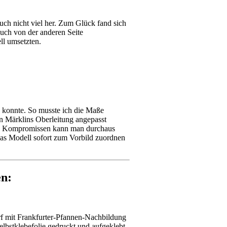
auch nicht viel her. Zum Glück fand sich
uch von der anderen Seite
ll umsetzten.
n konnte. So musste ich die Maße
n Märklins Oberleitung angepasst
hen Kompromissen kann man durchaus
as Modell sofort zum Vorbild zuordnen
en:
rf mit Frankfurter-Pfannen-Nachbildung
elbstklebefolie gedruckt und aufgeklebt