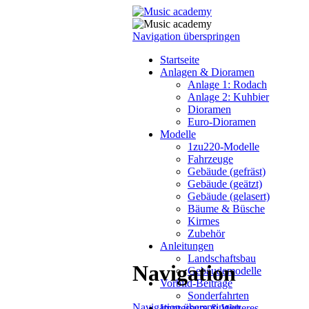
Navigation überspringen
Startseite
Anlagen & Dioramen
Anlage 1: Rodach
Anlage 2: Kuhbier
Dioramen
Euro-Dioramen
Modelle
1zu220-Modelle
Fahrzeuge
Gebäude (gefräst)
Gebäude (geätzt)
Gebäude (gelasert)
Bäume & Büsche
Kirmes
Zubehör
Anleitungen
Landschaftsbau
Navigation
Gebäudemodelle
Vorbild-Beiträge
Sonderfahrten
Navigation überspringen
Impressum & Weiteres