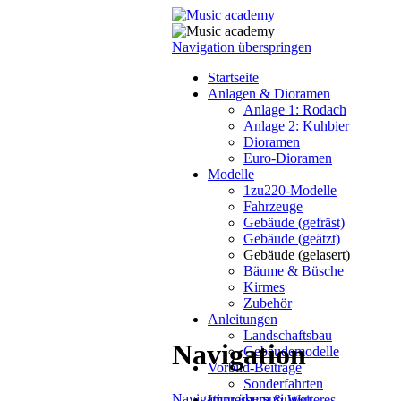
Navigation überspringen
Startseite
Anlagen & Dioramen
Anlage 1: Rodach
Anlage 2: Kuhbier
Dioramen
Euro-Dioramen
Modelle
1zu220-Modelle
Fahrzeuge
Gebäude (gefräst)
Gebäude (geätzt)
Gebäude (gelasert)
Bäume & Büsche
Kirmes
Zubehör
Anleitungen
Landschaftsbau
Navigation
Gebäudemodelle
Vorbild-Beiträge
Sonderfahrten
Navigation überspringen
Impressum & Weiteres