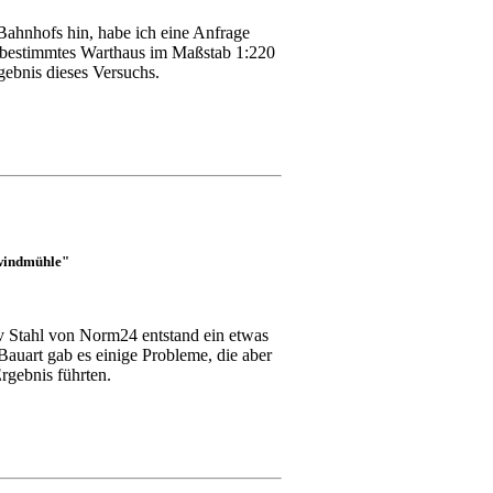
 Bahnhofs hin, habe ich eine Anfrage
in bestimmtes Warthaus im Maßstab 1:220
gebnis dieses Versuchs.
windmühle"
v Stahl von Norm24 entstand ein etwas
auart gab es einige Probleme, die aber
rgebnis führten.