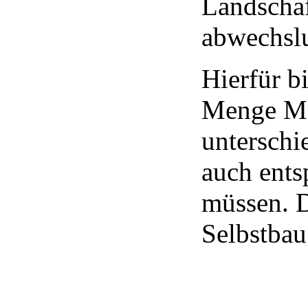
Landschaf
abwechslu
Hierfür b
Menge Mod
unterschi
auch ents
müssen. D
Selbstba