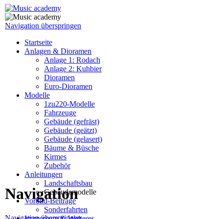
Navigation überspringen
Startseite
Anlagen & Dioramen
Anlage 1: Rodach
Anlage 2: Kuhbier
Dioramen
Euro-Dioramen
Modelle
1zu220-Modelle
Fahrzeuge
Gebäude (gefräst)
Gebäude (geätzt)
Gebäude (gelasert)
Bäume & Büsche
Kirmes
Zubehör
Anleitungen
Landschaftsbau
Navigation
Gebäudemodelle
Vorbild-Beiträge
Sonderfahrten
Navigation überspringen
Impressum & Weiteres