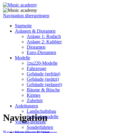
Navigation überspringen
Startseite
Anlagen & Dioramen
Anlage 1: Rodach
Anlage 2: Kuhbier
Dioramen
Euro-Dioramen
Modelle
1zu220-Modelle
Fahrzeuge
Gebäude (gefräst)
Gebäude (geätzt)
Gebäude (gelasert)
Bäume & Büsche
Kirmes
Zubehör
Anleitungen
Landschaftsbau
Navigation
Gebäudemodelle
Vorbild-Beiträge
Sonderfahrten
Navigation überspringen
Impressum & Weiteres