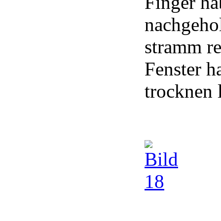
Finger ha
nachgehol
stramm re
Fenster h
trocknen 