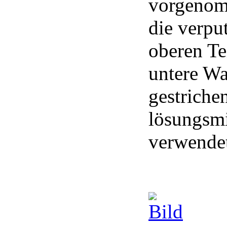
vorgenomm
die verpu
oberen Tei
untere Wa
gestriche
lösungsmi
verwende