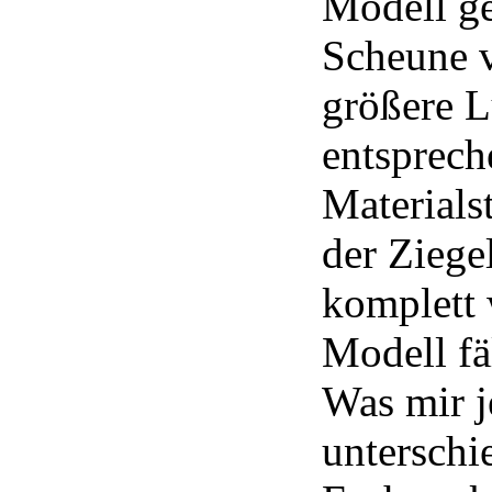
Modell ge
Scheune v
größere 
entsprech
Materials
der Ziege
komplett 
Modell fäl
Was mir je
unterschi