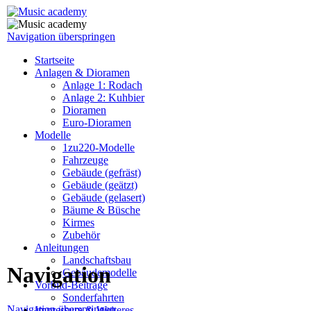
Navigation überspringen
Startseite
Anlagen & Dioramen
Anlage 1: Rodach
Anlage 2: Kuhbier
Dioramen
Euro-Dioramen
Modelle
1zu220-Modelle
Fahrzeuge
Gebäude (gefräst)
Gebäude (geätzt)
Gebäude (gelasert)
Bäume & Büsche
Kirmes
Zubehör
Anleitungen
Landschaftsbau
Navigation
Gebäudemodelle
Vorbild-Beiträge
Sonderfahrten
Navigation überspringen
Impressum & Weiteres