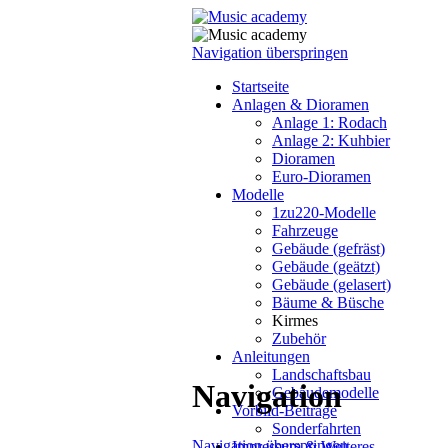
Navigation überspringen
Startseite
Anlagen & Dioramen
Anlage 1: Rodach
Anlage 2: Kuhbier
Dioramen
Euro-Dioramen
Modelle
1zu220-Modelle
Fahrzeuge
Gebäude (gefräst)
Gebäude (geätzt)
Gebäude (gelasert)
Bäume & Büsche
Kirmes
Zubehör
Anleitungen
Landschaftsbau
Navigation
Gebäudemodelle
Vorbild-Beiträge
Sonderfahrten
Navigation überspringen
Impressum & Weiteres