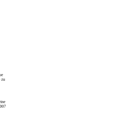
ue
 zu
eine
2007