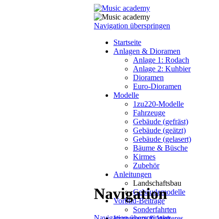
Navigation überspringen
Startseite
Anlagen & Dioramen
Anlage 1: Rodach
Anlage 2: Kuhbier
Dioramen
Euro-Dioramen
Modelle
1zu220-Modelle
Fahrzeuge
Gebäude (gefräst)
Gebäude (geätzt)
Gebäude (gelasert)
Bäume & Büsche
Kirmes
Zubehör
Anleitungen
Landschaftsbau
Navigation
Gebäudemodelle
Vorbild-Beiträge
Sonderfahrten
Navigation überspringen
Impressum & Weiteres