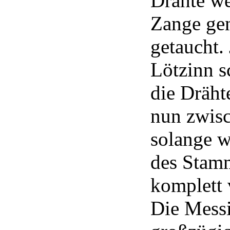
Drähte we
Zange ge
getaucht. 
Lötzinn 
die Drähte
nun zwisc
solange w
des Stam
komplett v
Die Messi