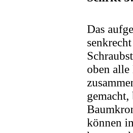
Das aufge
senkrecht
Schraubst
oben alle
zusammen 
gemacht, b
Baumkron
können im