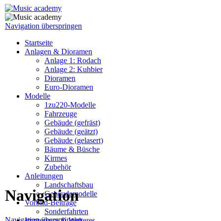
Navigation überspringen
Startseite
Anlagen & Dioramen
Anlage 1: Rodach
Anlage 2: Kuhbier
Dioramen
Euro-Dioramen
Modelle
1zu220-Modelle
Fahrzeuge
Gebäude (gefräst)
Gebäude (geätzt)
Gebäude (gelasert)
Bäume & Büsche
Kirmes
Zubehör
Anleitungen
Landschaftsbau
Navigation
Gebäudemodelle
Vorbild-Beiträge
Sonderfahrten
Navigation überspringen
Impressum & Weiteres