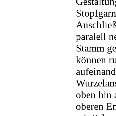
Gestaltun
Stopfgarn
Anschlie
paralell 
Stamm ge
können ru
aufeinand
Wurzelans
oben hin
oberen E