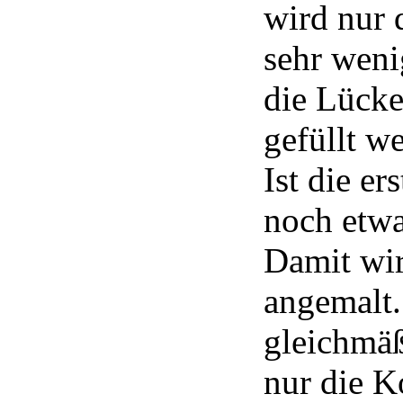
wird nur 
sehr weni
die Lücke
gefüllt w
Ist die er
noch etwa
Damit wi
angemalt.
gleichmäß
nur die K