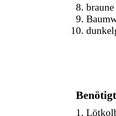
braune
Baumwo
dunkel
Benötig
Lötkol