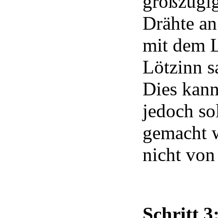
großzügig
Drähte an
mit dem L
Lötzinn s
Dies kann
jedoch sol
gemacht w
nicht von
Schritt 3