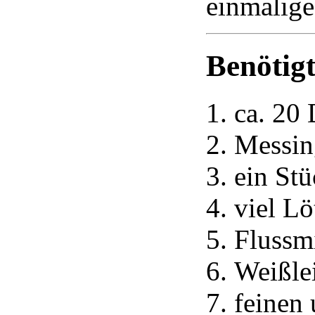
einmalige
Benötigt
ca. 20
Messin
ein St
viel L
Flussmi
Weißle
feinen 