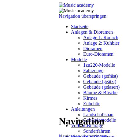
Navigation überspringen
Startseite
Anlagen & Dioramen
Anlage 1: Rodach
Anlage 2: Kuhbier
Dioramen
Euro-Dioramen
Modelle
1zu220-Modelle
Fahrzeuge
Gebäude (gefräst)
Gebäude (geätzt)
Gebäude (gelasert)
Bäume & Büsche
Kirmes
Zubehör
Anleitungen
Landschaftsbau
Navigation
Gebäudemodelle
Vorbild-Beiträge
Sonderfahrten
Navigation überspringen
Impressum & Weiteres