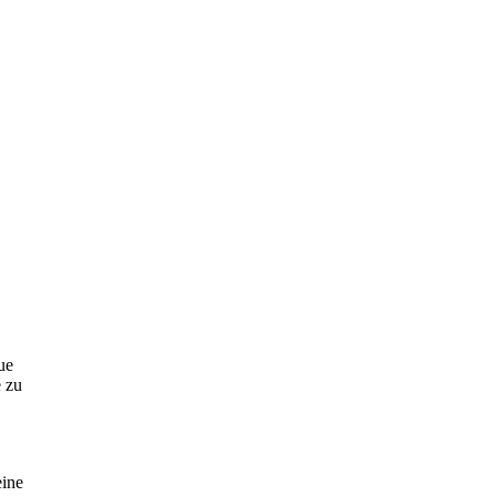
ue
 zu
eine