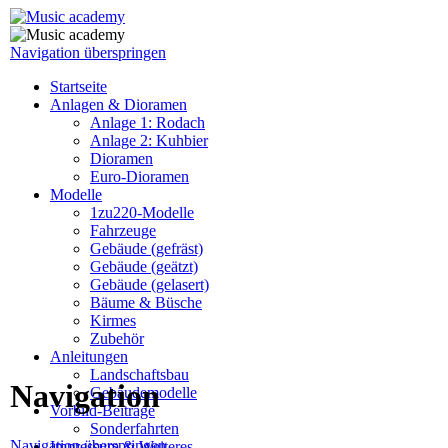
Navigation überspringen
Startseite
Anlagen & Dioramen
Anlage 1: Rodach
Anlage 2: Kuhbier
Dioramen
Euro-Dioramen
Modelle
1zu220-Modelle
Fahrzeuge
Gebäude (gefräst)
Gebäude (geätzt)
Gebäude (gelasert)
Bäume & Büsche
Kirmes
Zubehör
Anleitungen
Landschaftsbau
Navigation
Gebäudemodelle
Vorbild-Beiträge
Sonderfahrten
Navigation überspringen
Impressum & Weiteres